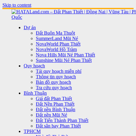
Skip to content
Dự án
Đất Buôn Ma Thuột
SummerLand Mũi Né
NovaWorld Phan Thiết
NovaWorld Hồ Tràm
Nova Hills Mũi Né Phan Thiết
Sunshine Mũi Né Phan Thiết
Quy hoạch
Tải quy hoạch miễn phí
Thông tin quy hoạch
Bản đồ quy hoạch
Tra cứu quy hoạch
Bình Thuận
Giá đất Phan Thiết
Đất Nền Phan Thiết
Đất nền Bình Thuận
Đất nền Mũi Né
Đất Tiến Thành Phan Thiết
Đất sân bay Phan Thiết
TPHCM