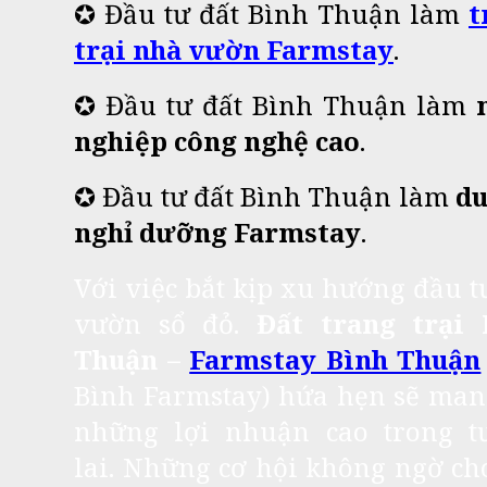
✪ Đầu tư đất Bình Thuận làm
t
trại nhà vườn Farmstay
.
✪ Đầu tư đất Bình Thuận làm
nghiệp công nghệ cao
.
✪ Đầu tư đất Bình Thuận làm
du
nghỉ dưỡng Farmstay
.
Với việc bắt kịp xu hướng đầu t
vườn sổ đỏ.
Đất trang trại 
Thuận –
Farmstay Bình Thuận
Bình Farmstay) hứa hẹn sẽ man
những lợi nhuận cao trong t
lai. Những cơ hội không ngờ ch