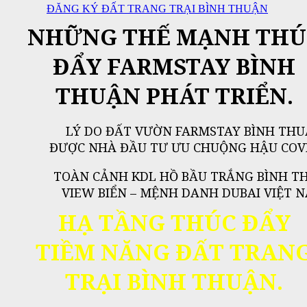
ĐĂNG KÝ ĐẤT TRANG TRẠI BÌNH THUẬN
NHỮNG THẾ MẠNH THÚ
ĐẨY FARMSTAY BÌNH
THUẬN PHÁT TRIỂN
.
LÝ DO ĐẤT VƯỜN FARMSTAY BÌNH TH
ĐƯỢC NHÀ ĐẦU TƯ ƯU CHUỘNG HẬU COVI
TOÀN CẢNH KDL HỒ BẦU TRẮNG BÌNH T
VIEW BIỂN – MỆNH DANH DUBAI VIỆT N
HẠ TẦNG THÚC ĐẨY
TIỀM NĂNG ĐẤT TRAN
TRẠI BÌNH THUẬN.