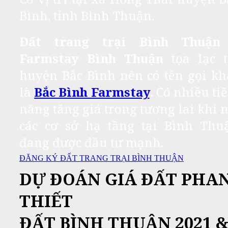
Bình, tỉnh Bình Thuận.
Đất trang trại Bình Thuận
Farmstay Bình Thuận
tọa lạc t
huyện Bắc Bình nên có tên gọi kh
là
Bắc Bình Farmstay
.
Có nhiều ti
năng tăng giá trong tương lai khi 
các cơ sở hạ tầng tại Bình Thu
đang được đầu tư mạnh.
ĐĂNG KÝ ĐẤT TRANG TRẠI BÌNH THUẬN
DỰ ĐOÁN GIÁ ĐẤT PHA
THIẾT
ĐẤT BÌNH THUẬN 2021 