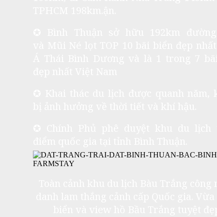
TPHCM 198km.
ận.
✪ Bình Thuận sở hữu 192km đường
và
Mũi Né lọt TOP 10 bãi biển đẹp nhấ
Á Thái Bình Dương và là 1 trong 7 bã
đẹp nhất Việt Nam
✪ Khai thác du lịch được quanh năm, 
bị ảnh hưởng về thời tiết và khí hậu.
✪ Chính Phủ phê duyệt khu du lịch 
điểm quốc gia tại tỉnh Bình Thuận.
Toàn cảnh khu du lịch Bàu Trắng công
danh lam thắng cảnh cấp Quốc gia. Vừa
biển và view hồ Bầu Trắng tuyệt đẹ