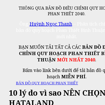
THÔNG QUA BẢN ĐỒ ĐIỀU CHỈNH QUY H
PHAN THIẾT 2040.
Ông
Huỳnh Ngọc Thanh
– Phân tích ch
bản đồ quy hoạch Phan Thiết Bình Thuậ
mới nhất.
BẠN MUỐN TẢI TẤT CẢ CÁC
BẢN ĐỒ 
CHỈNH QUY HOẠCH
PHAN THIẾT B
THUẬN
MỚI NHẤT 2040
.
Bấm vào link bên dưới để tải bản đồ 
hoạch
MIỄN PHÍ
.
BẢN ĐỒ QUY HOẠCH PHAN THIẾT
10 lý do vì sao NÊN CHỌ
HATALAND