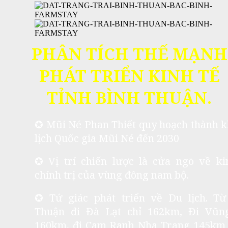
PHÂN TÍCH THẾ MẠNH
PHÁT TRIỂN KINH TẾ
TỈNH BÌNH THUẬN.
✪ Mũi Né Phan Thiết quy hoạch thành 
lịch Quốc gia Mũi Né đến 2030
✪ Vị trí chiến lược là cửa ngõ về ki
chính trị của vùng đông nam bộ.
✪ Tứ giác phát triển về Du lịch. Từ
Thuận đi Đà Lạt chỉ 162km, Đi Vũn
160km, đi Cam Ranh Nha Trang 145km 