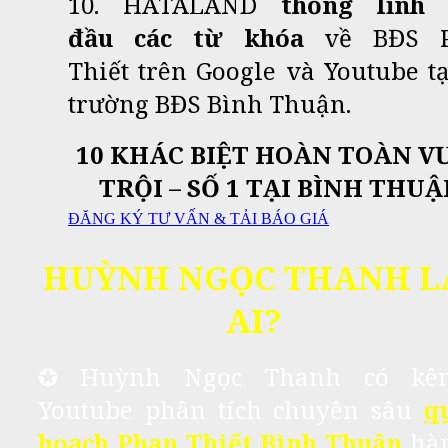
10. HATALAND
thống lĩnh
đầu
các từ khóa
về BĐS P
Thiết
trên Google và Youtube tạ
trường BĐS Bình Thuận.
10 KHÁC BIỆT HOÀN TOÀN V
TRỘI – SỐ 1 TẠI BÌNH THUẬ
ĐĂNG KÝ TƯ VẤN & TẢI BÁO GIÁ
HUỲNH NGỌC THANH L
AI?
✪ Huỳnh Ngọc Thanh có kê
Youtube phân tích chuyên sâu
q
hoạch Phan Thiết Bình Thuận
hà