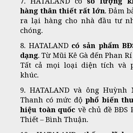
7. HATALAND có
số lượng k
hàng thân thiết rất lớn
. Đảm b
ra lại hàng cho nhà đầu tư n
chóng.
8. HATALAND
có sản phẩm BĐ
dạng
. Từ Mũi Kê Gà đến Phan Rí
Tất cả mọi loại diện tích và 
khúc.
9. HATALAND và ông Huỳnh 
Thanh có mức độ
phổ biến th
hiệu toàn quốc
về chủ đề BĐS 
Thiết – Bình Thuận.