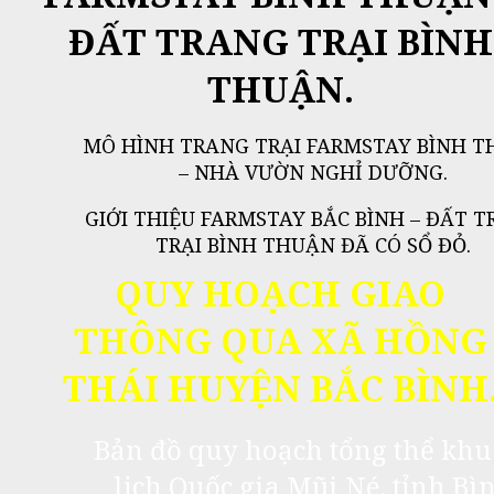
ĐẤT TRANG TRẠI BÌNH
THUẬN.
MÔ HÌNH TRANG TRẠI FARMSTAY BÌNH 
– NHÀ VƯỜN NGHỈ DƯỠNG.
GIỚI THIỆU FARMSTAY BẮC BÌNH – ĐẤT 
TRẠI BÌNH THUẬN ĐÃ CÓ SỔ ĐỎ.
QUY HOẠCH GIAO
THÔNG QUA XÃ HỒNG
THÁI HUYỆN BẮC BÌNH
Bản đồ quy hoạch tổng thể khu
lịch Quốc gia Mũi Né, tỉnh Bì