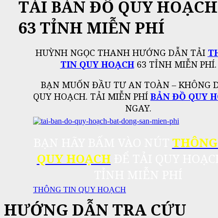
TẢI BẢN ĐỒ QUY HOẠCH
63 TỈNH MIỄN PHÍ
HUỲNH NGỌC THANH HƯỚNG DẪN TẢI
T
TIN QUY HOẠCH
63 TỈNH MIỄN PHÍ.
BẠN MUỐN ĐẦU TƯ AN TOÀN – KHÔNG 
QUY HOẠCH. TẢI MIỄN PHÍ
BẢN ĐỒ QUY 
NGAY.
BẠN HÃY BẤM VÀO NÚT
THÔNG
QUY HOẠCH
ĐỂ TẢI QUY HOẠC
TỈNH MIỄN PHÍ
THÔNG TIN QUY HOẠCH
HƯỚNG DẪN TRA CỨU