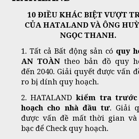
10 ĐIỀU KHÁC BIỆT VƯỢT T
CỦA HATALAND VÀ ÔNG HU
NGỌC THANH.
1. Tất cả Bất động sản có
quy h
AN TOÀN
theo bản đồ quy h
đến 2040. Giải quyết được vấn đ
ro bị dính quy hoạch.
2. HATALAND
kiểm tra trước
hoạch
cho nhà đầu tư
. Giải 
được vấn đề mất thời gian và 
bạc để Check quy hoạch.