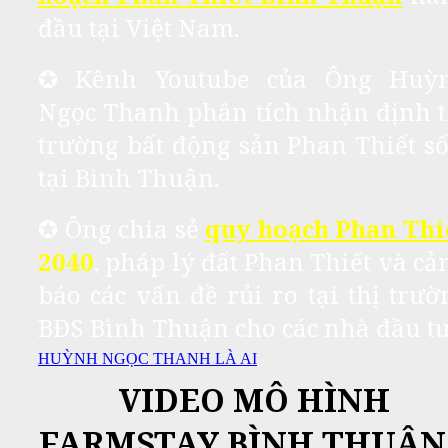
đầu tại Việt Nam.
✪ Kênh Youtube của Ông Huỳ
Ngọc Thanh phân tích nhận định t
trường bất động sản Phan Thiết số
tại Bình Thuận.
✪ Ông chia sẻ
quy hoạch Phan Thi
2040
, pháp lý đất Phan Thiết và cả
báo các vấn đề rủi ro tại thị trườ
BĐS Bình Thuận cho các nhà đầu tư
HUỲNH NGỌC THANH LÀ AI
VIDEO MÔ HÌNH
FARMSTAY BÌNH THUẬN