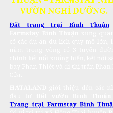
VƯỜN NGHỈ DƯỠNG.
Đất trang trại Bình Thuận
Farmstay Bình Thuận
xung qua
có các dự án du lịch quy mô lớn, l
nằm trong vòng có 3 tuyến đườ
chính kết nối xuống biển, kết nối s
bay Phan Thiết và đi thị trấn Phan 
Cửa.
HATALAND
giới thiệu đến các n
đầu tư
Đất vườn Bình Thuận
Trang trại Farmstay Bình Thu
Có vị trí tại xã Hồng Thái huyện B