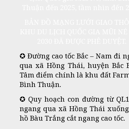
Thuận đến 2025, tầm nhìn đến 2
BẢN ĐỒ MẠNG LƯỚI GIAO TH
KHU DU LỊCH QUỐC GIA MŨI NÉ
2030 ĐÃ ĐƯỢC PHÊ DUYỆT.
✪ Đường cao tốc Bắc – Nam đi 
qua xã Hồng Thái, huyện Bắc B
Tâm điểm chính là khu đất Far
Bình Thuận.
✪ Quy hoạch con đường từ QL1
ngang qua xã Hồng Thái xuống
hồ Bàu Trắng cắt ngang cao tốc.