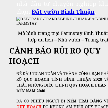
nhà đầu tư chuyên nghiệp khi
chọn
Đất vườn Bình Thuận
.
Mô hình trang trại Farmstay Bình Thuận
hợp du lịch – Nhà vườn – Trang trại
CẢNH BÁO RỦI RO QUY
HOẠCH
ĐỂ ĐẦU TƯ AN TOÀN VÀ THÀNH CÔNG. BẠN PHẢ
RÕ
QUY HOẠCH TỈNH BÌNH THUẬN 2020
V
CHẮC NHỮNG ĐIỀU CHỈNH
QUY HOẠCH PHAN 
ĐẾN NĂM 2040
.
ĐÃ CÓ NHIỀU NGƯỜI
BỊ NẾM TRÁI ĐẮNG
V
QUY HOẠCH
DO KHÔNG AM HIỂU QUY HOẠCH