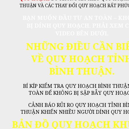
THUẬN VÀ CÁC THAY ĐỔI QUY HOẠCH RẤT PHỨC
BẠN MUỐN ĐẦU TƯ AN TOÀN – K
BỊ DÍNH QUY HOẠCH. PHẢI XEM 
VIDEO BÊN DƯỚI.
NHỮNG ĐIỀU CẦN BI
VỀ QUY HOẠCH TỈN
BÌNH THUẬN.
BÍ KÍP KIỂM TRA QUY HOẠCH BÌNH THUẬ
TOÀN ĐỂ KHÔNG BỊ SẬP BẪY QUY HOẠ
CẢNH BÁO RỦI RO QUY HOẠCH TỈNH B
THUẬN KHIẾN NHIỀU NGƯỜI DÍNH QUY H
BẢN ĐỒ QUY HOẠCH KH