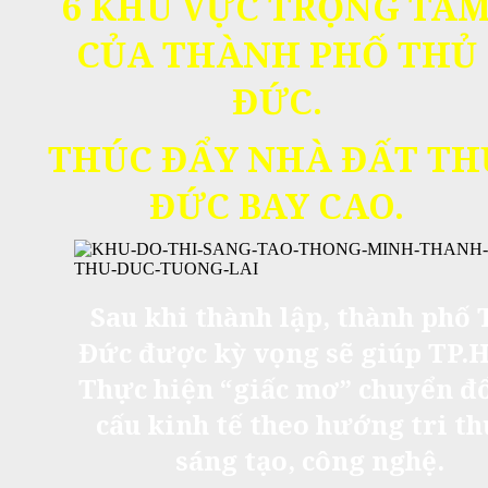
6 KHU VỰC TRỌNG TÂ
CỦA THÀNH PHỐ THỦ
ĐỨC.
THÚC ĐẨY NHÀ ĐẤT TH
ĐỨC BAY CAO.
Sau khi thành lập, thành phố 
Đức được kỳ vọng sẽ giúp TP.
Thực hiện “giấc mơ” chuyển đổ
cấu kinh tế theo hướng tri th
sáng tạo, công nghệ.