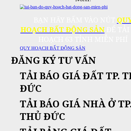
BẠN HÃY BẤM VÀO NÚT
QU
HOẠCH BẤT ĐỘNG SẢN
ĐỂ TẢI
HOẠCH 63 TỈNH MIỄN PHÍ
QUY HOẠCH BẤT ĐỘNG SẢN
ĐĂNG KÝ TƯ VẤN
TẢI BÁO GIÁ ĐẤT TP. 
ĐỨC
TẢI BÁO GIÁ NHÀ Ở TP
THỦ ĐỨC