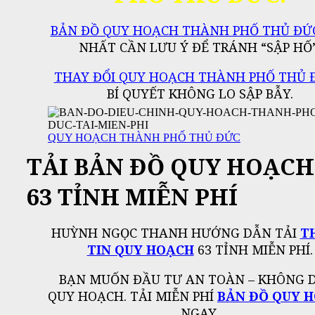
BẢN ĐỒ QUY HOẠCH THÀNH PHỐ THỦ ĐỨ
NHẤT CẦN LƯU Ý ĐỂ TRÁNH “SẬP HỐ”
THAY ĐỔI QUY HOẠCH THÀNH PHỐ THỦ 
BÍ QUYẾT KHÔNG LO SẬP BẪY.
QUY HOẠCH THÀNH PHỐ THỦ ĐỨC
TẢI BẢN ĐỒ QUY HOẠCH
63 TỈNH MIỄN PHÍ
HUỲNH NGỌC THANH HƯỚNG DẪN TẢI
T
TIN QUY HOẠCH
63 TỈNH MIỄN PHÍ.
BẠN MUỐN ĐẦU TƯ AN TOÀN – KHÔNG 
QUY HOẠCH. TẢI MIỄN PHÍ
BẢN ĐỒ QUY 
NGAY.