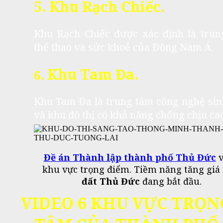
5. Khu Rạch Chiếc.
Khu Rạch Chiếc được xác định là trun
thể thao và sức khoẻ của Đông Nam Á.
Khu Tam Đa.
6.
Khu Tam Đa là trung tâm công nghệ sin
và khu đô thị có khả năng chống chịu cao
Đề án Thành lập thành phố Thủ Đức
v
khu vực trọng điểm. Tiềm năng tăng giá
đất Thủ Đức
đang bắt đầu.
VIDEO 6 KHU VỰC TRỌN