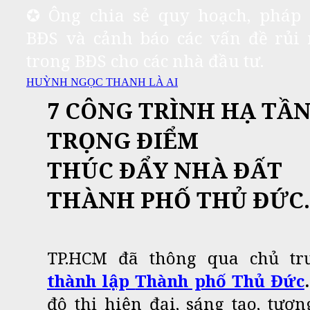
✪ Ông chia sẻ quy hoạch, pháp 
BĐS và cảnh báo các vấn đề rủi 
trong BĐS cho các nhà đầu tư.
HUỲNH NGỌC THANH LÀ AI
7 CÔNG TRÌNH HẠ TẦ
TRỌNG ĐIỂM
THÚC ĐẨY NHÀ ĐẤT
THÀNH PHỐ THỦ ĐỨC.
TP.HCM đã thông qua chủ tr
thành lập
Thành phố Thủ Đức
.
đô thị hiện đại, sáng tạo, tươn