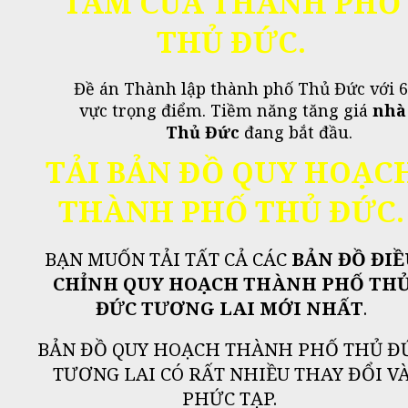
TÂM CỦA THÀNH PHỐ
THỦ ĐỨC.
Đề án Thành lập thành phố Thủ Đức với 
vực trọng điểm. Tiềm năng tăng giá
nhà
Thủ Đức
đang bắt đầu.
TẢI BẢN ĐỒ QUY HOẠC
THÀNH PHỐ THỦ ĐỨC.
BẠN MUỐN TẢI TẤT CẢ CÁC
BẢN ĐỒ ĐIỀ
CHỈNH QUY HOẠCH THÀNH PHỐ TH
ĐỨC TƯƠNG LAI MỚI NHẤT
.
BẢN ĐỒ QUY HOẠCH THÀNH PHỐ THỦ Đ
TƯƠNG LAI CÓ RẤT NHIỀU THAY ĐỔI V
PHỨC TẠP.