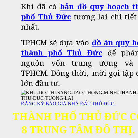
Khi đã có
bản đồ quy hoạch t
phố Thủ Đức
tương lai chi tiế
nhất.
TPHCM sẽ
dựa vào
đồ án
quy h
thành phố Thủ Đức
để phâ
nguồn vốn trung ương và
TPHCM. Đồng thời, mời gọi tập
lớn đầu tư.
ĐĂNG KÝ BÁO GIÁ NHÀ ĐẤT THỦ ĐỨC
THÀNH PHỐ THỦ ĐỨC C
8 TRUNG TÂM ĐÔ THỊ.