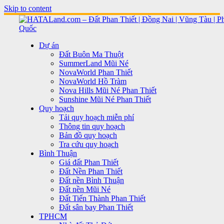
Skip to content
Dự án
Đất Buôn Ma Thuột
SummerLand Mũi Né
NovaWorld Phan Thiết
NovaWorld Hồ Tràm
Nova Hills Mũi Né Phan Thiết
Sunshine Mũi Né Phan Thiết
Quy hoạch
Tải quy hoạch miễn phí
Thông tin quy hoạch
Bản đồ quy hoạch
Tra cứu quy hoạch
Bình Thuận
Giá đất Phan Thiết
Đất Nền Phan Thiết
Đất nền Bình Thuận
Đất nền Mũi Né
Đất Tiến Thành Phan Thiết
Đất sân bay Phan Thiết
TPHCM