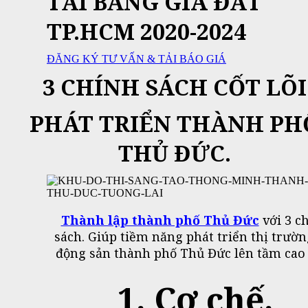
TẢI BẢNG GIÁ ĐẤT
TP.HCM 2020-2024
ĐĂNG KÝ TƯ VẤN & TẢI BÁO GIÁ
3 CHÍNH SÁCH CỐT LÕI
PHÁT TRIỂN THÀNH PH
THỦ ĐỨC.
Thành lập thành phố Thủ Đức
với 3 c
sách. Giúp tiềm năng phát triển thị trườn
động sản thành phố Thủ Đức lên tầm cao
1. Cơ chế.