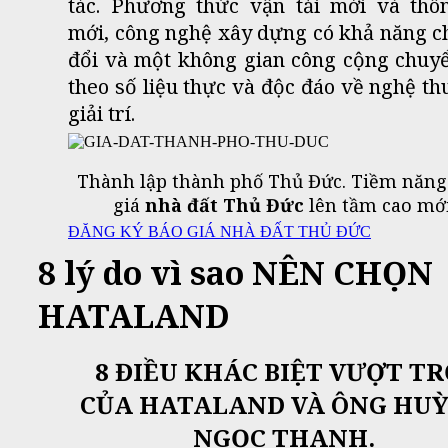
tác.
Phương thức vận tải mới và thôn
mới, công nghệ xây dựng có khả năng 
đổi và một không gian công cộng chuy
theo số liệu thực và độc đáo về nghệ th
giải trí.
Thành lập thành phố Thủ Đức. Tiềm năng
giá
nhà đất Thủ Đức
lên tầm cao mới
ĐĂNG KÝ BÁO GIÁ NHÀ ĐẤT THỦ ĐỨC
8 lý do vì sao NÊN CHỌN
HATALAND
8 ĐIỀU KHÁC BIỆT VƯỢT TR
CỦA HATALAND VÀ ÔNG HU
NGỌC THANH.