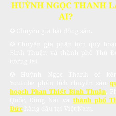
HUỲNH NGỌC THANH L
AI?
✪ Chuyên gia bất động sản.
✪ Chuyên gia phân tích quy hoạ
Bình Thuận và thành phố Thủ Đ
tương lai.
✪
Huỳnh Ngọc Thanh có kê
Youtube phân tích chuyên sâu
q
hoạch Phan Thiết Bình Thuận
, P
Quốc, Đồng Nai và
thành phố T
Đức
hàng đầu tại Việt Nam.