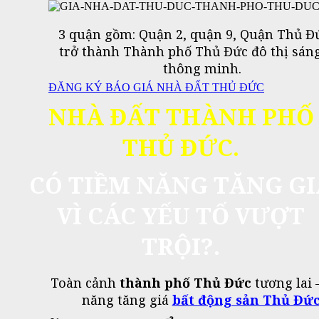
3 quận gồm: Quận 2, quận 9, Quận Thủ Đ
trở thành Thành phố Thủ Đức đô thị sáng
thông minh.
ĐĂNG KÝ BÁO GIÁ NHÀ ĐẤT THỦ ĐỨC
NHÀ ĐẤT THÀNH PHỐ
THỦ ĐỨC.
CÓ TIỀM NĂNG TĂNG GI
VÌ CÁC YẾU TỐ VƯỢT
TRỘI?.
Toàn cảnh
thành phố Thủ Đức
tương lai 
năng tăng giá
bất động sản Thủ Đứ