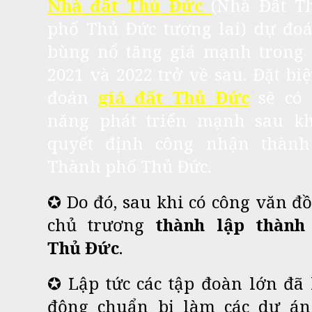
Nhà đất Thủ Đức
(
Nhà Đất T
phố Thủ Đức tương lai
) dự đo
bùng nổ tăng giá mạnh trong
2021 và 2022 trở về sau. Đặt biệ
đoán
giá đất Thủ Đức
sẽ có 
năng phát triển mạnh sau kh
quyết định công nhận thành
Thành phố Thủ Đức.
✪ Do đó, sau khi có công văn đ
chủ trương
thành lập thành
Thủ Đức
.
✪
Lập tức các tập đoàn lớn đã
động chuẩn bị làm các dự á