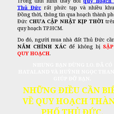
Trong tình hình thay đổi
quy hoạch
Thủ Đức
rất phức tạp và nhiều khu
Đồng thời, thông tin qua hoạch thành p
Đức
CHƯA CẬP NHẬT KỊP THỜI
trê
quy hoạch TP.HCM.
Do đó, người mua nhà đất Thủ Đức cần
NẮM CHÍNH XÁC
để không bị
SẬP
QUY HOẠCH
.
NHƯNG BẠN ĐỪNG LO. ĐÃ CÓ
HATALAND VÀ HUỲNH NGỌC THAN
GIÚP ĐỠ BẠN.
NHỮNG ĐIỀU CẦN BI
VỀ QUY HOẠCH THÀ
PHỐ THỦ ĐỨC.